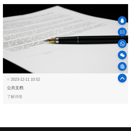
sales
100
物
2023-12-11 10:52
75
官
公共文档
了解详情